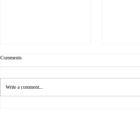
Comments
Write a comment...
Яница Николова в страната на
Дезинфекция
Наградите EMILI 2023 в
– водещ фак
Пловдив
маникюр