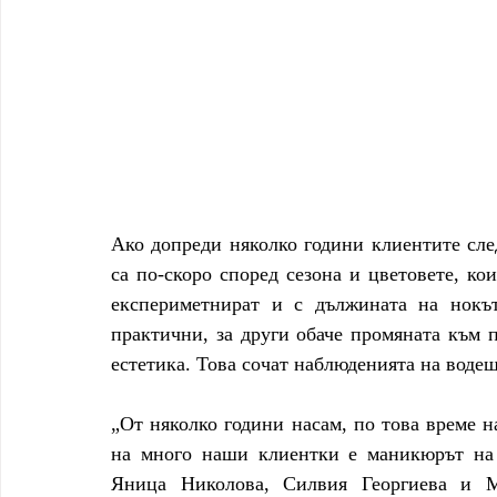
Ако допреди няколко години клиентите след
са по-скоро според сезона и цветовете, ко
експериметнират и с дължината на нокът
практични, за други обаче промяната към 
естетика. Това сочат наблюденията на вод
„От няколко години насам, по това време н
на много наши клиентки е маникюрът на т
Яница Николова, Силвия Георгиева и Ма