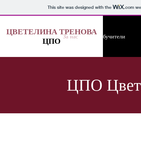
This site was designed with the
.com
web
ЦВЕТЕЛИНА ТРЕНОВА
Начало
За нас
Обучители
ЦПО
ЦПО Цвет