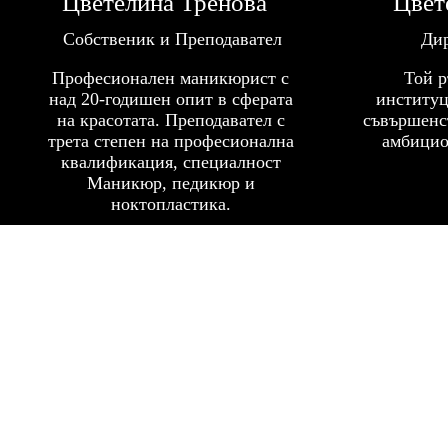
Цветелина Тренова
Цвет
Собственик и Преподавател
Ди
Професионален маникюрист с
Той р
над 20-годишен опит в сферата
институц
на красотата. Преподавател с
съвършенс
трета степен на професионална
амбицио
квалификация, специалност
Маникюр, педикюр и
ноктопластика.