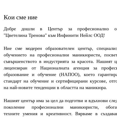
Кои сме ние
Добре дошли в Център за професионално об
"Цветелина Тренова" към Инфинити Нейлс ООД!
Ние сме модерен образователен център, специали
обучението на професионални маникюристи, посве
съвършенството в индустрията за красота. Нашият ц
лицензиран от Националната агенция за профес
образование и обучение (НАПОО), което гарантир
стандарт на обучение и сертифицирани курсове, отг
на най-новите тенденции в областта на маникюра.
Нашият център има за цел да подготви и вдъхнови сл
поколение професионални маникюристи, обога
техните умения и креативност. Вярваме в създава