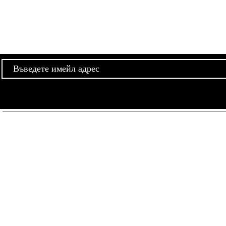
Абонира
останете инфор
Адрес:
ул. Вардар №32, Русе, България